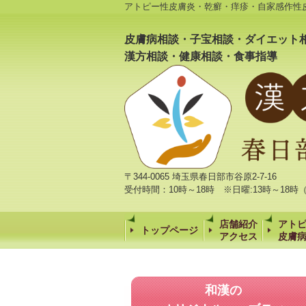
アトピー性皮膚炎・乾癬・痒疹・自家感作性
皮膚病相談・子宝相談・ダイエット
漢方相談・健康相談・食事指導
〒344-0065 埼玉県春日部市谷原2-7-16
受付時間：10時～18時 ※日曜:13時～18
店舗紹介
アト
トップページ
アクセス
皮膚
和漢の