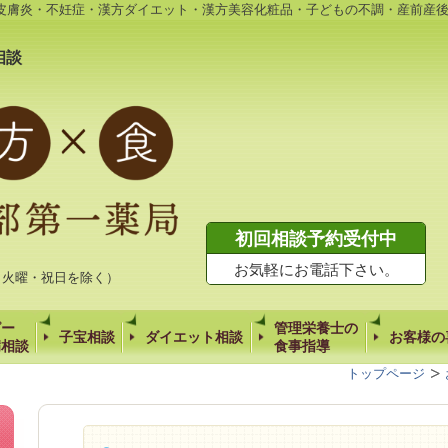
皮膚炎・不妊症・漢方ダイエット・漢方美容化粧品・子どもの不調・産前産
相談
初回相談予約受付中
お気軽にお電話下さい。
時（火曜・祝日を除く）
ピー
管理栄養士の
子宝相談
ダイエット相談
お客様の
病相談
食事指導
トップページ