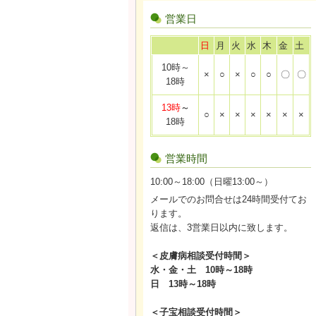
営業日
日
月
火
水
木
金
土
10時～
×
○
×
○
○
〇
〇
18時
13時
～
○
×
×
×
×
×
×
18時
営業時間
10:00～18:00（日曜13:00～）
メールでのお問合せは24時間受付てお
ります。
返信は、3営業日以内に致します。
＜皮膚病相談受付時間＞
水・金・土 10時～18時
日 13時～18時
＜子宝相談受付時間＞