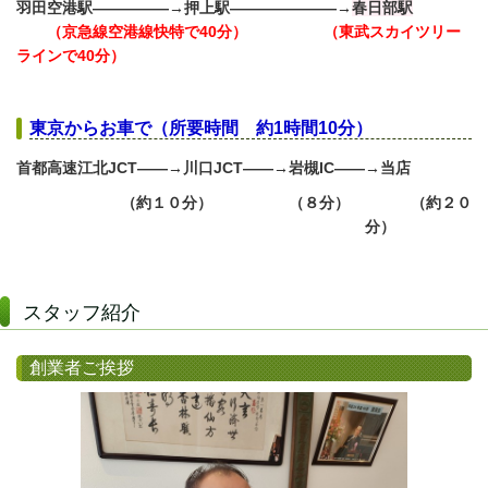
羽田空港駅―――――→押上駅―――――――→
春日部駅
（京急線空港線快特で40分） （東武スカイツリー
ラインで40分）
東京からお車で（所要時間 約1時間10分）
首都高速
江北JCT――→川口JCT――→岩槻IC――→当店
（約１０分） （８分） （約２０
分）
スタッフ紹介
創業者ご挨拶