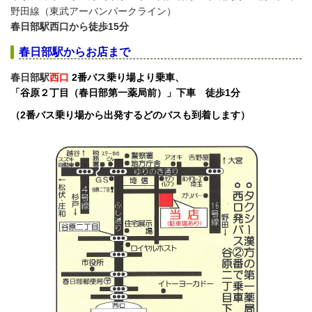
野田線（東武アーバンパークライン）
春日部駅
西口
から徒歩15分
春日部駅からお店まで
春日部駅
西口
2番バス乗り場より乗車、
「谷原２丁目（春日部第一薬局前）」下車 徒歩1分
（2番バス乗り場から出発するどのバスも到着します）