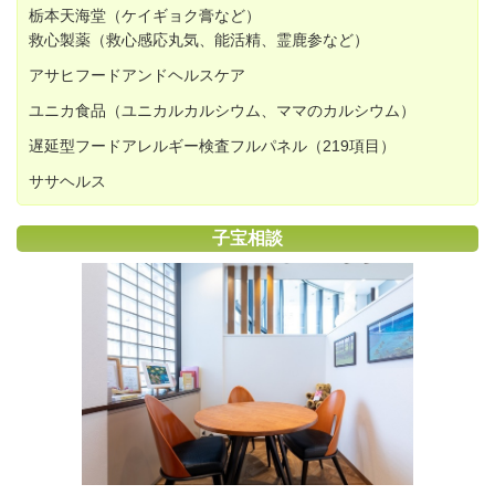
栃本天海堂（ケイギョク膏など）
救心製薬（救心感応丸気、能活精、霊鹿参など）
アサヒフード
アンドヘルスケア
ユニカ食品（ユニカルカルシウム、ママのカルシウム）
遅延型フードアレルギー検査フルパネル（219項目）
ササヘルス
子宝相談