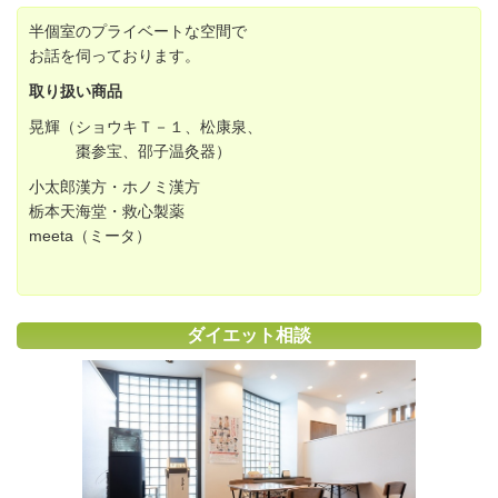
半個室のプライベートな空間で
お話を伺っております。
取り扱い商品
晃輝（ショウキＴ－１、松康泉、
棗参宝、邵子温灸器）
小太郎漢方・ホノミ漢方
栃本天海堂・救心製薬
meeta（ミータ）
ダイエット相談