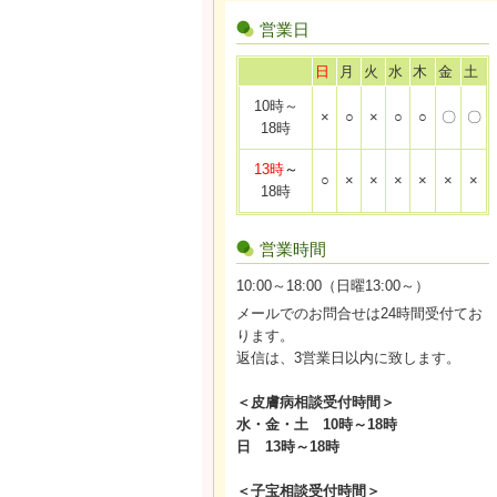
営業日
日
月
火
水
木
金
土
10時～
×
○
×
○
○
〇
〇
18時
13時
～
○
×
×
×
×
×
×
18時
営業時間
10:00～18:00（日曜13:00～）
メールでのお問合せは24時間受付てお
ります。
返信は、3営業日以内に致します。
＜皮膚病相談受付時間＞
水・金・土 10時～18時
日 13時～18時
＜子宝相談受付時間＞