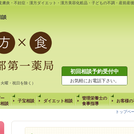
皮膚炎・不妊症・漢方ダイエット・漢方美容化粧品・子どもの不調・産前産
相談
初回相談予約受付中
お気軽にお電話下さい。
時（火曜・祝日を除く）
ピー
管理栄養士の
子宝相談
ダイエット相談
お客様の
病相談
食事指導
トップペ