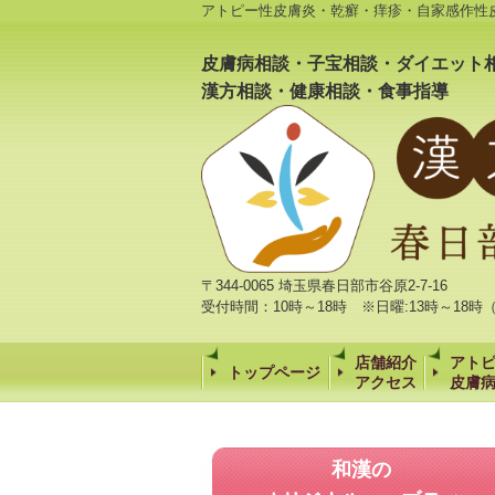
アトピー性皮膚炎・乾癬・痒疹・自家感作性
皮膚病相談・子宝相談・ダイエット
漢方相談・健康相談・食事指導
〒344-0065 埼玉県春日部市谷原2-7-16
受付時間：10時～18時 ※日曜:13時～18
店舗紹介
アト
トップページ
アクセス
皮膚
和漢の