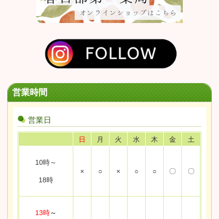
営業時間
営業日
日
月
火
水
木
金
土
10時～
×
○
×
○
○
〇
〇
18時
13時
～