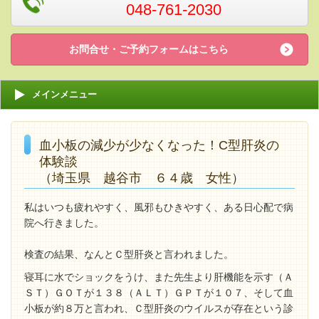
048-761-2030
お問合せ・ご予約フォームはこちら
メインメニュー
血小板の減少が少なくなった！C型肝炎の
体験談
（埼玉県 越谷市 ６４歳 女性
）
私はいつも疲れやすく、風邪もひきやすく、ある日心配で病
院へ行きました。
検査の結果、なんとＣ型肝炎と言われました。
寝耳に水でショックをうけ、また先生より肝機能を示す（Ａ
ＳＴ）ＧＯＴが１３８（ＡＬＴ）ＧＰＴが１０７、そして血
小板が約８万と言われ、Ｃ型肝炎のウイルスが存在という診