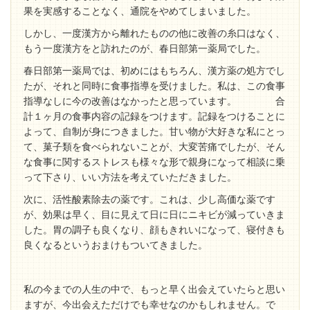
果を実感することなく、通院をやめてしまいました。
しかし、一度漢方から離れたものの他に改善の糸口はなく、
もう一度漢方をと訪れたのが、春日部第一薬局でした。
春日部第一薬局では、初めにはもちろん、漢方薬の処方でし
たが、それと同時に食事指導を受けました。私は、この食事
指導なしに今の改善はなかったと思っています。 合
計１ヶ月の食事内容の記録をつけます。記録をつけることに
よって、自制が身につきました。甘い物が大好きな私にとっ
て、菓子類を食べられないことが、大変苦痛でしたが、そん
な食事に関するストレスも様々な形で親身になって相談に乗
って下さり、いい方法を考えていただきました。
次に、活性酸素除去の薬です。これは、少し高価な薬です
が、効果は早く、目に見えて日に日にニキビが減っていきま
した。胃の調子も良くなり、顔もきれいになって、寝付きも
良くなるというおまけもついてきました。
私の今までの人生の中で、もっと早く出会えていたらと思い
ますが、今出会えただけでも幸せなのかもしれません。で