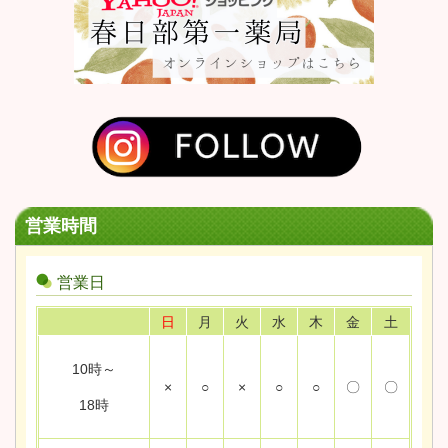
営業時間
営業日
日
月
火
水
木
金
土
10時～
×
○
×
○
○
〇
〇
18時