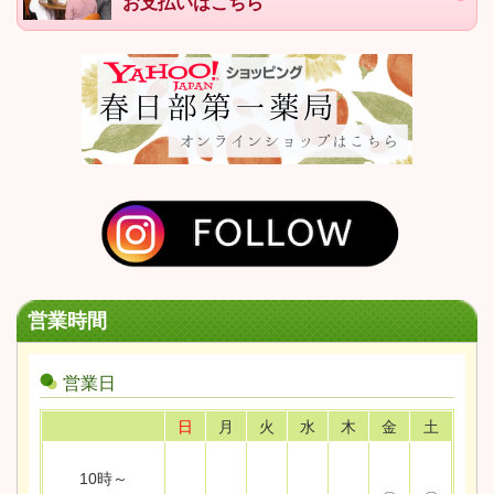
お支払いはこちら
営業時間
営業日
日
月
火
水
木
金
土
10時～