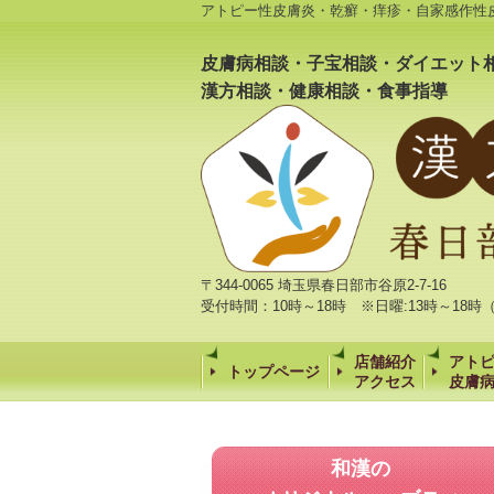
アトピー性皮膚炎・乾癬・痒疹・自家感作性
皮膚病相談・子宝相談・ダイエット
漢方相談・健康相談・食事指導
〒344-0065 埼玉県春日部市谷原2-7-16
受付時間：10時～18時 ※日曜:13時～18
店舗紹介
アト
トップページ
アクセス
皮膚
和漢の