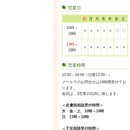
営業日
日
月
火
水
木
金
土
10時～
×
○
×
○
○
〇
〇
18時
13時
～
○
×
×
×
×
×
×
18時
営業時間
10:00～18:00（日曜13:00～）
メールでのお問合せは24時間受付てお
ります。
返信は、3営業日以内に致します。
＜皮膚病相談受付時間＞
水・金・土 10時～18時
日 13時～18時
＜子宝相談受付時間＞