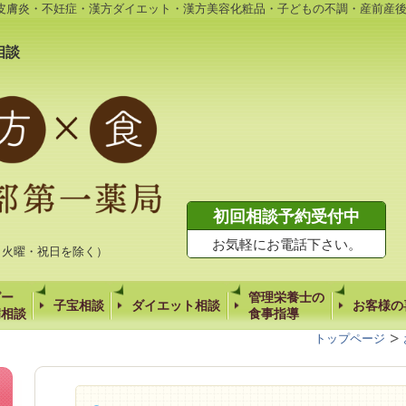
皮膚炎・不妊症・漢方ダイエット・漢方美容化粧品・子どもの不調・産前産
相談
初回相談予約受付中
お気軽にお電話下さい。
時（火曜・祝日を除く）
ピー
管理栄養士の
子宝相談
ダイエット相談
お客様の
病相談
食事指導
トップページ