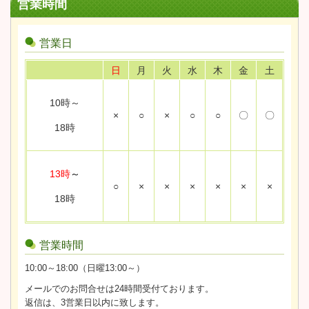
営業時間
営業日
日
月
火
水
木
金
土
10時～
×
○
×
○
○
〇
〇
18時
13時
～
○
×
×
×
×
×
×
18時
営業時間
10:00～18:00（日曜13:00～）
メールでのお問合せは24時間受付ております。
返信は、3営業日以内に致します。