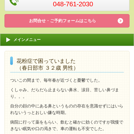
048-761-2030
お問合せ・ご予約フォームはこちら
メインメニュー
花粉症で困っていました
（春日部市 ３２歳 男性）
ついこの間まで、毎年春が近づくと憂鬱でした。
くしゃみ、だらだら止まらない鼻水、涙目、苦しい鼻づま
り。。。
自分の顔の中にある鼻というものの存在を意識せずにはいら
れないうっとおしい嫌な時期。
病院に行って薬をもらい、飲むと確かに効くのですが我慢で
きない眠気や口の渇きで、車の運転も不安でした。