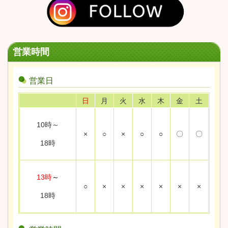
営業時間
営業日
日
月
火
水
木
金
土
10時～
×
○
×
○
○
〇
〇
18時
13時
～
○
×
×
×
×
×
×
18時