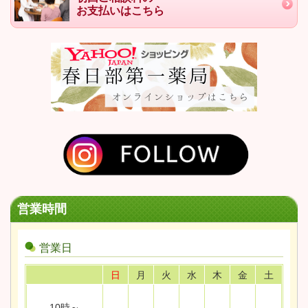
お支払いはこちら
営業時間
営業日
日
月
火
水
木
金
土
10時～