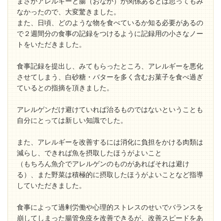
まさかアレルギーと腸（おなか）が関係あるとは思ってもみ
なかったので、大変驚きました。
また、日頃、どのような物を食べているか知る必要があるの
で２週間分の食事の記録をつけるように記録用の小さなノー
トをいただきました。
食事記録を提出し、みてもらったところ、アレルギーを悪化
させてしまう、白砂糖・バターを多く含むお菓子を食べ過ぎ
ているとの指摘を頂きました。
アレルゲンだけ避けていれば治るものではないということも
自分にとっては新しい知識でした。
また、アレルギーを改善するには消化に負担をかける肉類は
減らし、できれば魚を摂取したほうがよいこと
（もちろん魚介でアレルゲンのものがあればそれは避け
る）、また野菜は積極的に摂取したほうがよいことなど指導
していただきました。
食事によって過剰労働や心理的ストレスのせいでバランスを
崩してしまった腸管免疫を改善できるが、改善スピードをあ