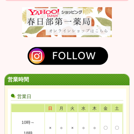
営業時間
営業日
日
月
火
水
木
金
土
10時～
×
○
×
○
○
〇
〇
18時