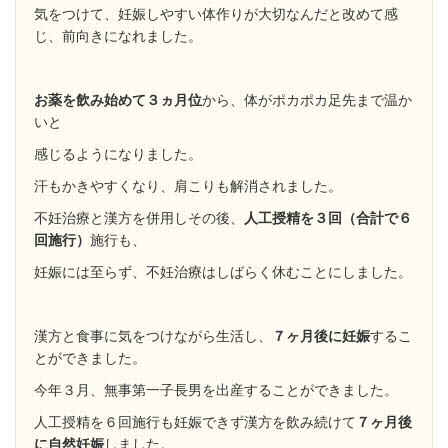
気をつけて、
妊娠しやすい体作りが大切なんだと改めて感
じ、前向きになれました。
お薬を飲み始めて３ヵ月位
から、体がポカポカ足先まで温か
いと
感じるようになりました。
汗もかきやすくなり、肩こりも解消されました。
不妊治療と漢方を併用しその後、
人工授精を３回（合計で６
回施行）
施行も、
妊娠には至らず、
不妊治療はしばらく休むことにしました。
漢方と食事に気をつけながら生活し、
７ヶ月後に妊娠
するこ
とができました。
今年３月、無事第一子長男を出産することができました。
人工授精を６回施行も妊娠できず漢方を飲み続けて
７ヶ月後
に自然妊娠
しました。