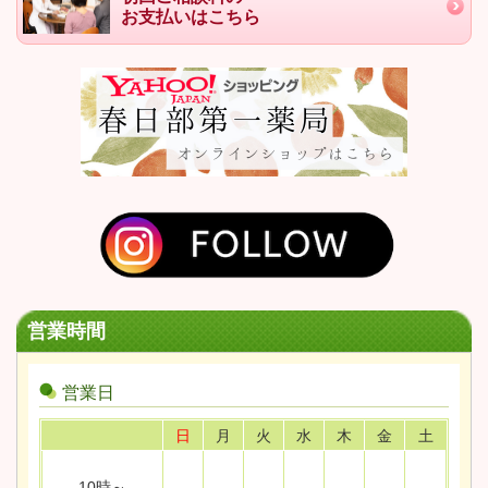
お支払いはこちら
営業時間
営業日
日
月
火
水
木
金
土
10時～