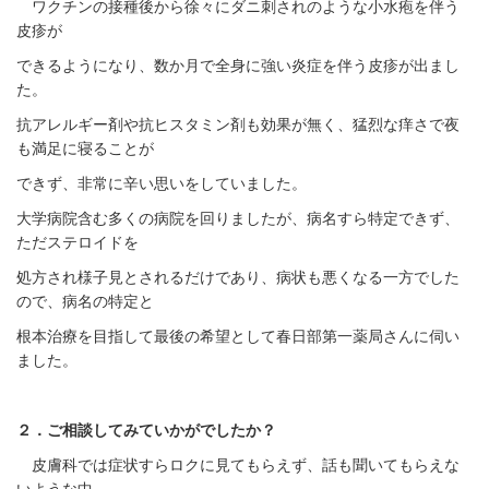
ワクチンの接種後から徐々にダニ刺されのような小水疱を伴う
皮疹が
できるようになり、数か月で全身に強い炎症を伴う皮疹が出まし
た。
抗アレルギー剤や抗ヒスタミン剤も効果が無く、猛烈な痒さで夜
も満足に寝ることが
できず、非常に辛い思いをしていました。
大学病院含む多くの病院を回りましたが、病名すら特定できず、
ただステロイドを
処方され様子見とされるだけであり、病状も悪くなる一方でした
ので、病名の特定と
根本治療を目指して最後の希望として春日部第一薬局さんに伺い
ました。
２．ご相談してみていかがでしたか？
皮膚科では症状すらロクに見てもらえず、話も聞いてもらえな
いような中、