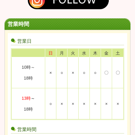
営業時間
営業日
日
月
火
水
木
金
土
10時～
×
○
×
○
○
〇
〇
18時
13時
～
○
×
×
×
×
×
×
18時
営業時間