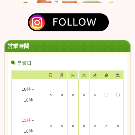
営業時間
営業日
日
月
火
水
木
金
土
10時～
×
○
×
○
○
〇
〇
18時
13時
～
○
×
×
×
×
×
×
18時