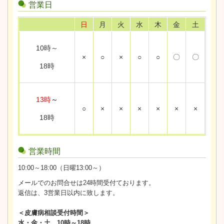
営業日
日
月
火
水
木
金
土
10時～
×
○
×
○
○
〇
〇
18時
13時
～
○
×
×
×
×
×
×
18時
営業時間
10:00～18:00（日曜13:00～）
メールでのお問合せは24時間受付ております。
返信は、3営業日以内に致します。
＜皮膚病相談受付時間＞
水・金・土 10時～18時