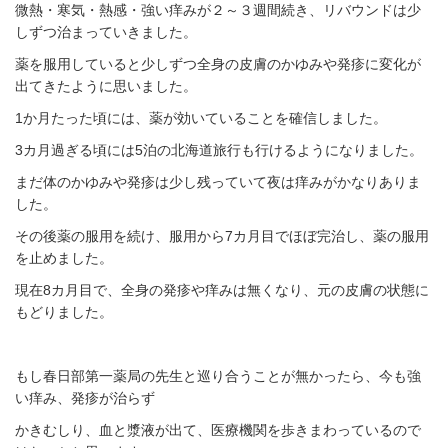
微熱・寒気・熱感・強い痒みが２～３週間続き、リバウンドは少
しずつ治まっていきました。
薬を服用していると少しずつ全身の皮膚のかゆみや発疹に変化が
出てきたように思いました。
1か月たった頃には、薬が効いていることを確信しました。
3カ月過ぎる頃には5泊の北海道旅行も行けるようになりました。
まだ体のかゆみや発疹は少し残っていて夜は痒みがかなりありま
した。
その後薬の服用を続け、服用から7カ月目でほぼ完治し、薬の服用
を止めました。
現在8カ月目で、全身の発疹や痒みは無くなり、元の皮膚の状態に
もどりました。
もし春日部第一薬局の先生と巡り合うことが無かったら、今も強
い痒み、発疹が治らず
かきむしり、血と漿液が出て、医療機関を歩きまわっているので