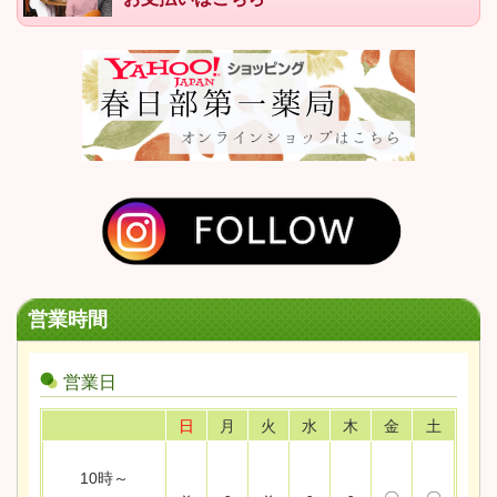
営業時間
営業日
日
月
火
水
木
金
土
10時～