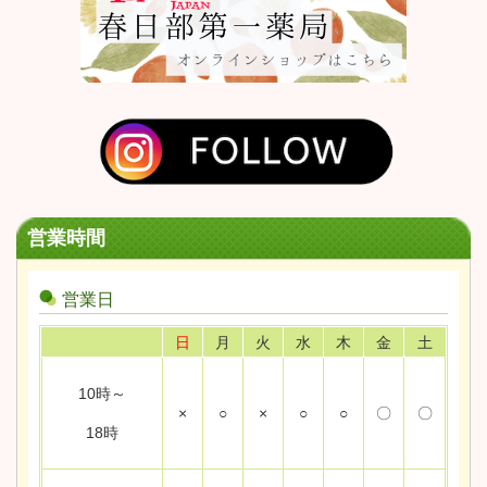
営業時間
営業日
日
月
火
水
木
金
土
10時～
×
○
×
○
○
〇
〇
18時